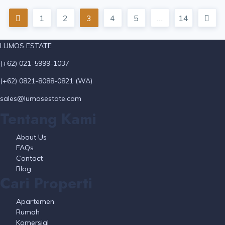
1
2
3
4
5
…
14
LUMOS ESTATE
(+62) 021-5999-1037
(+62) 0821-8088-0821 (WA)
sales@lumosestate.com
Tentang Kami
About Us
FAQs
Contact
Blog
Cari Properti
Apartemen
Rumah
Komersial