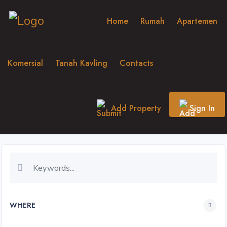
Home
Rumah
Apartemen
Komersial
Tanah Kavling
Contacts
Add Property
Sign In
WHERE