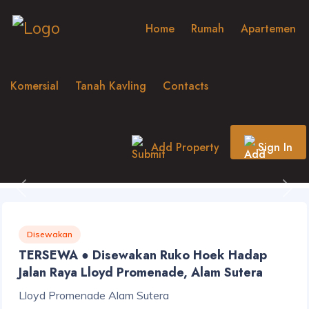
Home
Rumah
Apartemen
Komersial
Tanah Kavling
Contacts
Add Property
Sign In
Previous
Nex
Disewakan
TERSEWA ● Disewakan Ruko Hoek Hadap
Jalan Raya Lloyd Promenade, Alam Sutera
Lloyd Promenade Alam Sutera