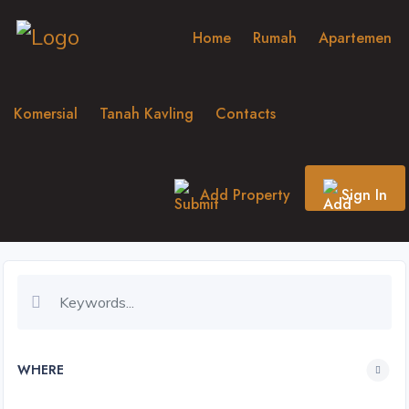
Home
Rumah
Apartemen
Komersial
Tanah Kavling
Contacts
Add Property
Sign In
WHERE