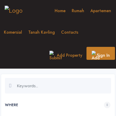
Home
Rumah
Apartemen
Komersial
Tanah Kavling
Contacts
Add Property
Sign In
WHERE