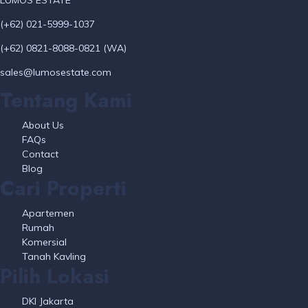
LUMOS ESTATE
(+62) 021-5999-1037
(+62) 0821-8088-0821 (WA)
sales@lumosestate.com
Tentang Kami
About Us
FAQs
Contact
Blog
Cari Properti
Apartemen
Rumah
Komersial
Tanah Kavling
Pilih Lokasi
DKI Jakarta