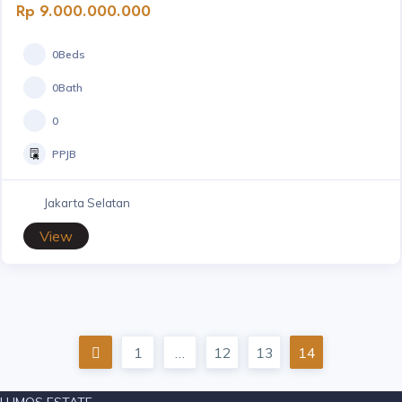
Rp 9.000.000.000
0Beds
0Bath
0
PPJB
Jakarta Selatan
View
1
…
12
13
14