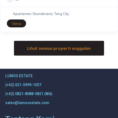
Apartemen Skandinavia, Tang City.
View
Lihat semua properti unggulan
LUMOS ESTATE
(+62) 021-5999-1037
(+62) 0821-8088-0821 (WA)
sales@lumosestate.com