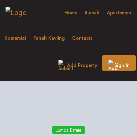
Home
Rumah
Apartemen
Komersial
Tanah Kavling
Contacts
Add Property
Sign In
Lumos Estate