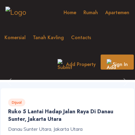
Home
Rumah
Apartemen
Komersial
Tanah Kavling
Contacts
Add Property
Sign In
Previous
Nex
Dijual
Ruko 5 Lantai Hadap Jalan Raya Di Danau
Sunter, Jakarta Utara
Danau Sunter Utara, Jakarta Utara