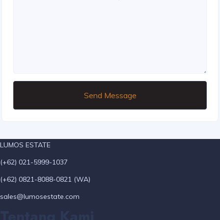
Send Message
LUMOS ESTATE
(+62) 021-5999-1037
(+62) 0821-8088-0821 (WA)
sales@lumosestate.com
Tentang Kami