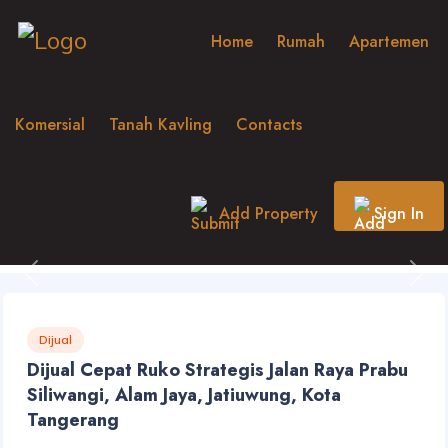
Home
Rumah
Apartemen
Komersial
Tanah Kavling
Contacts
Add Property
Sign In
Previous
Nex
Dijual
Dijual Cepat Ruko Strategis Jalan Raya Prabu
Siliwangi, Alam Jaya, Jatiuwung, Kota
Tangerang