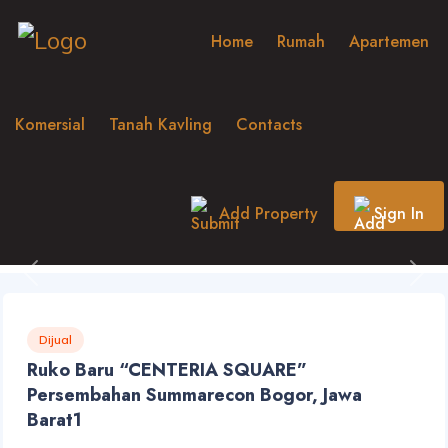
Home
Rumah
Apartemen
Komersial
Tanah Kavling
Contacts
Add Property
Sign In
Previous
Nex
Dijual
Ruko Baru “CENTERIA SQUARE”
Persembahan Summarecon Bogor, Jawa
Barat1