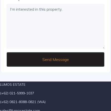
Send Message
LUMOS ESTATE
(+62) 021-5999-1037
(+62) 0821-8088-0821 (WA)
sales@lumosestate.com