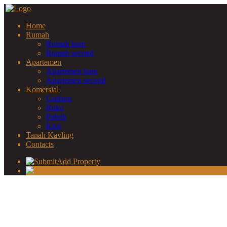
Home
Rumah
Rumah baru
Rumah second
Apartemen
Apartemen baru
Apartemen second
Komersial
Gudang
Ruko
Pabrik
Kios
Tanah Kavling
Contacts
Add Property
Sign In