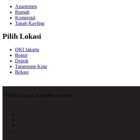
Apartemen
Rumah
Komersial
Tanah Kavling
Pilih Lokasi
DKI Jakarta
Bogor
Depok
Tangerang Kota
Bekasi
©2021 Lumos. All rights reserved.