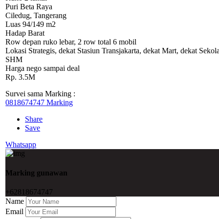
Puri Beta Raya
Ciledug, Tangerang
Luas 94/149 m2
Hadap Barat
Row depan ruko lebar, 2 row total 6 mobil
Lokasi Strategis, dekat Stasiun Transjakarta, dekat Mart, dekat Sek
SHM
Harga nego sampai deal
Rp. 3.5M
Survei sama Marking :
0818674747 Marking
Share
Save
Whatsapp
Marking gunawan
+62818674747
Name
Email