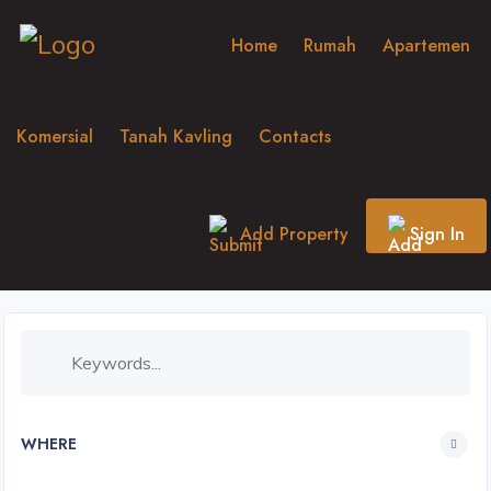
Home
Rumah
Apartemen
Komersial
Tanah Kavling
Contacts
Add Property
Sign In
WHERE