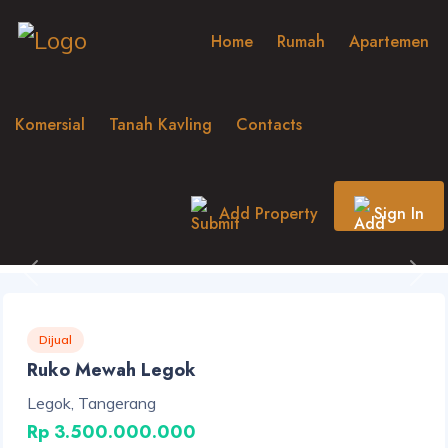
Home
Rumah
Apartemen
Komersial
Tanah Kavling
Contacts
Add Property
Sign In
Previous
Nex
Dijual
Ruko Mewah Legok
Legok, Tangerang
Rp 3.500.000.000