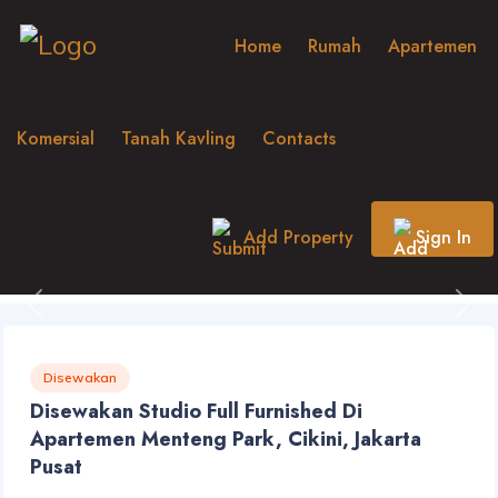
Home
Rumah
Apartemen
Komersial
Tanah Kavling
Contacts
Add Property
Sign In
Previous
Nex
Disewakan
Disewakan Studio Full Furnished Di
Apartemen Menteng Park, Cikini, Jakarta
Pusat