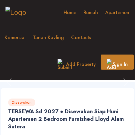
Home
Rumah
Apartemen
Komersial
Tanah Kavling
Contacts
Add Property
Sign In
Previous
Nex
Disewakan
TERSEWA Sd 2027 ● Disewakan Siap Huni
Apartemen 2 Bedroom Furnished Lloyd Alam
Sutera