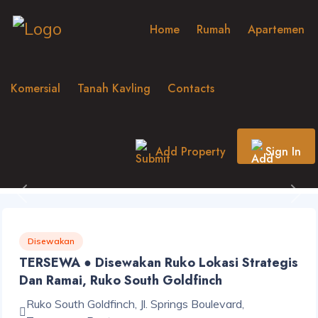
Home
Rumah
Apartemen
Komersial
Tanah Kavling
Contacts
Add Property
Sign In
Previous
Nex
Disewakan
TERSEWA ● Disewakan Ruko Lokasi Strategis
Dan Ramai, Ruko South Goldfinch
Ruko South Goldfinch, Jl. Springs Boulevard,