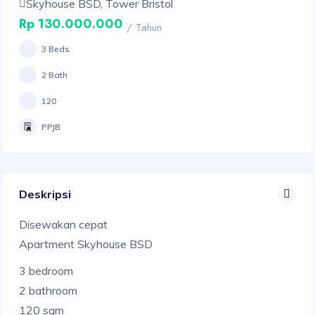
Skyhouse BSD, Tower Bristol
Rp 130.000.000
/ Tahun
3 Beds
2 Bath
120
PPJB
Deskripsi
Disewakan cepat
Apartment Skyhouse BSD
3 bedroom
2 bathroom
120 sqm