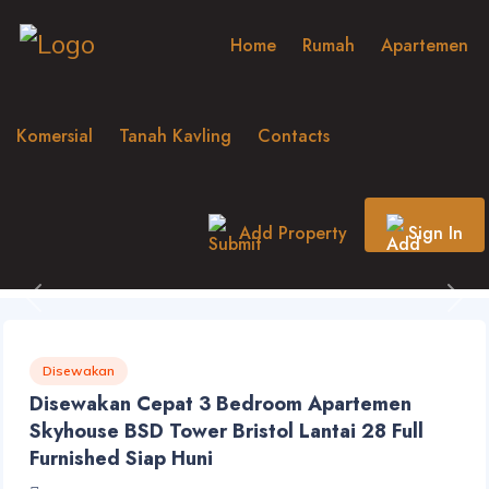
Home
Rumah
Apartemen
Komersial
Tanah Kavling
Contacts
Add Property
Sign In
Previous
Nex
Disewakan
Disewakan Cepat 3 Bedroom Apartemen
Skyhouse BSD Tower Bristol Lantai 28 Full
Furnished Siap Huni