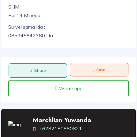
SHM
Rp. 14 M nego
Survei sama Ida :
085945842380 Ida
Save
Share
Whatsapp
Marchlian Yuwanda
+6282180880821