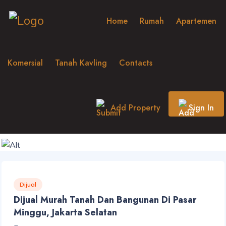
Home
Rumah
Apartemen
Komersial
Tanah Kavling
Contacts
Add Property
Sign In
Dijual
Dijual Murah Tanah Dan Bangunan Di Pasar
Minggu, Jakarta Selatan