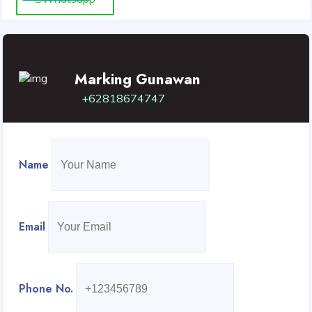
Marking Gunawan
+62818674747
Name
Email
Phone No.