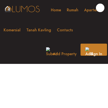
Home
Rumah
Apartemen
Komersial
Tanah Kavling
Contacts
Add Property
Sign In