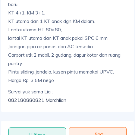
baru.
KT 4+1, KM 3+1,
KT utama dan 1 KT anak dgn KM dalam.
Lantai utama HT 80×80,
lantai KT utama dan KT anak pakai SPC 6 mm
Jaringan pipa air panas dan AC tersedia.
Carport utk 2 mobil, 2 gudang, dapur kotor dan ruang
pantry.
Pintu sliding, jendela, kusen pintu memakai UPVC.
Harga Rp. 3,5M nego
Survei yuk sama Lia :
082180880821 Marchlian
Save
Share