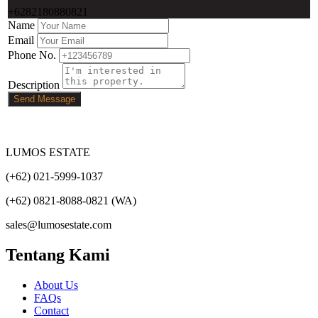
+6282180880821
Name
Email
Phone No.
Description
Send Message
LUMOS ESTATE
(+62) 021-5999-1037
(+62) 0821-8088-0821 (WA)
sales@lumosestate.com
Tentang Kami
About Us
FAQs
Contact