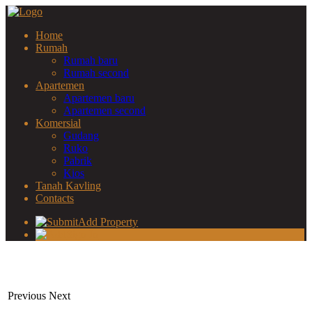
Home
Rumah
Rumah baru
Rumah second
Apartemen
Apartemen baru
Apartemen second
Komersial
Gudang
Ruko
Pabrik
Kios
Tanah Kavling
Contacts
Add Property
Sign In
Previous
Next