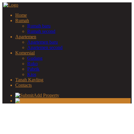
Home
Rumah
Rumah baru
Rumah second
Apartemen
Apartemen baru
Apartemen second
Komersial
Gudang
Ruko
Pabrik
Kios
Tanah Kavling
Contacts
Add Property
Sign In