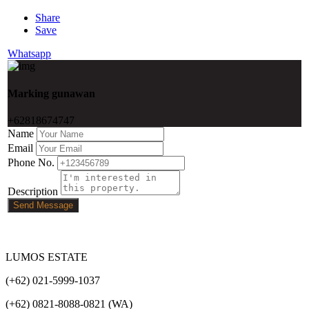
Share
Save
Whatsapp
Marking gunawan
+62818674747
Name
Email
Phone No.
Description
Send Message
LUMOS ESTATE
(+62) 021-5999-1037
(+62) 0821-8088-0821 (WA)