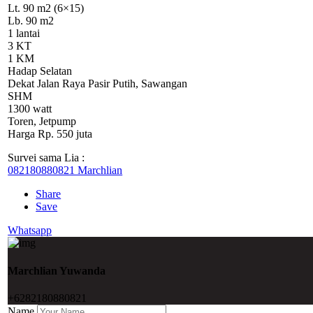
Lt. 90 m2 (6×15)
Lb. 90 m2
1 lantai
3 KT
1 KM
Hadap Selatan
Dekat Jalan Raya Pasir Putih, Sawangan
SHM
1300 watt
Toren, Jetpump
Harga Rp. 550 juta
Survei sama Lia :
082180880821 Marchlian
Share
Save
Whatsapp
Marchlian Yuwanda
+6282180880821
Name