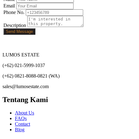
Email
Phone No.
Description
Send Message
LUMOS ESTATE
(+62) 021-5999-1037
(+62) 0821-8088-0821 (WA)
sales@lumosestate.com
Tentang Kami
About Us
FAQs
Contact
Blog