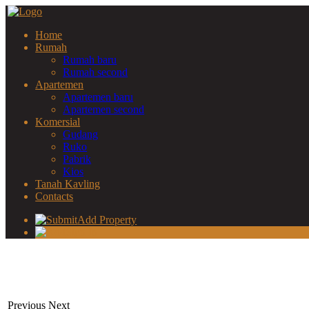
Home
Rumah
Rumah baru
Rumah second
Apartemen
Apartemen baru
Apartemen second
Komersial
Gudang
Ruko
Pabrik
Kios
Tanah Kavling
Contacts
Add Property
Sign In
Previous
Next