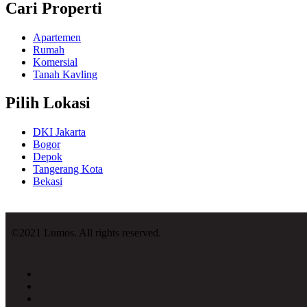
Cari Properti
Apartemen
Rumah
Komersial
Tanah Kavling
Pilih Lokasi
DKI Jakarta
Bogor
Depok
Tangerang Kota
Bekasi
©2021 Lumos. All rights reserved.