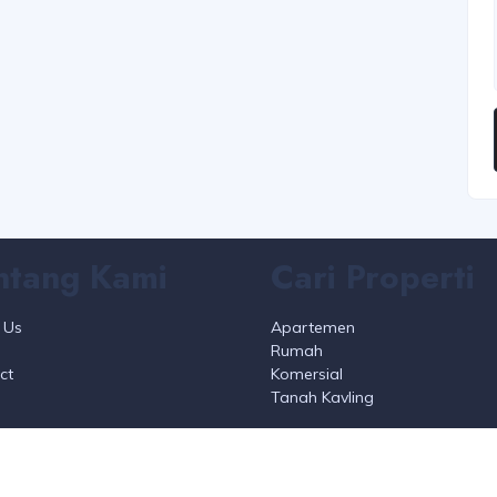
ntang Kami
Cari Properti
 Us
Apartemen
Rumah
ct
Komersial
Tanah Kavling