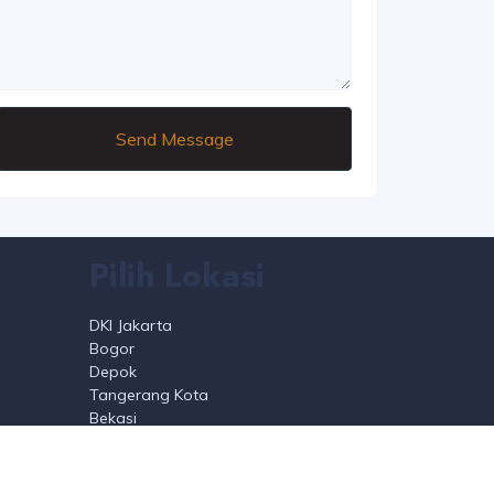
Send Message
Pilih Lokasi
DKI Jakarta
Bogor
Depok
Tangerang Kota
Bekasi