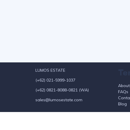
Te
LUMOS ESTATE
(+62) 021-5999-1037
About
(+62) 0821-8088-0821 (WA)
FAQs
Conta
sales@lumosestate.com
Blog
©2021 Lumos. All rights reserved.