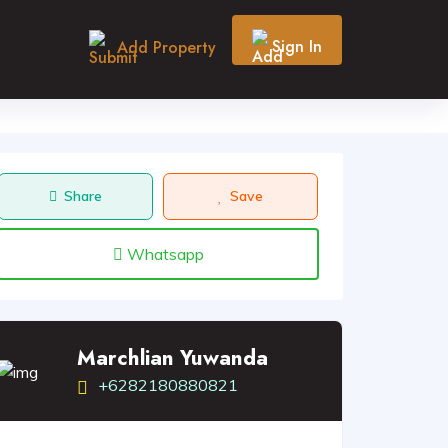
Sign In
Add Property
Share
Save
Whatsapp
Marchlian Yuwanda
+6282180880821