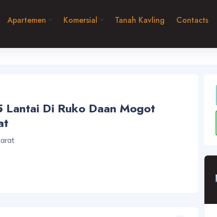
Apartemen
Komersial
Tanah Kavling
Contacts
5 Lantai Di Ruko Daan Mogot
at
Barat