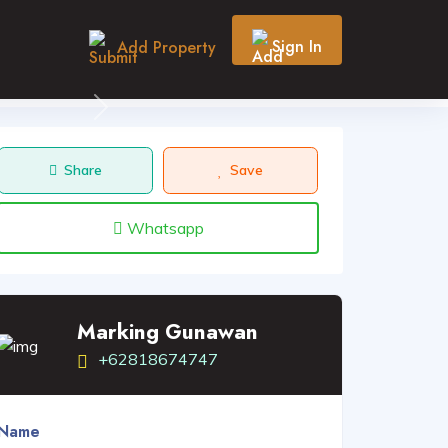
Sign In
Add Property
Next
Share
Save
Whatsapp
Marking Gunawan
+62818674747
Name