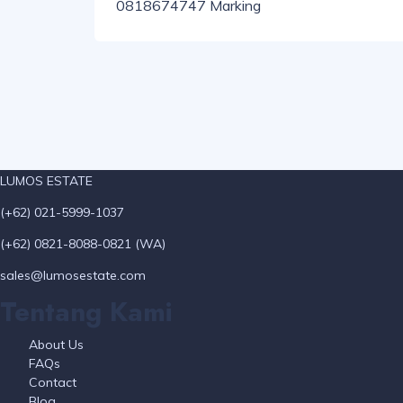
0818674747 Marking
LUMOS ESTATE
(+62) 021-5999-1037
(+62) 0821-8088-0821 (WA)
sales@lumosestate.com
Tentang Kami
About Us
FAQs
Contact
Blog