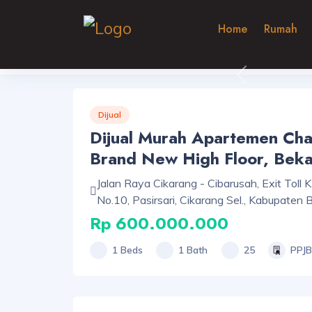
Home
Rumah
Previous
Dijual
Dijual Murah Apartemen Cha
Brand New High Floor, Beka
Jalan Raya Cikarang - Cibarusah, Exit Toll 
No.10, Pasirsari, Cikarang Sel., Kabupaten
Rp 600.000.000
1 Beds
1 Bath
25
PPJB