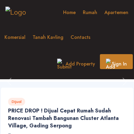
Home
Rumah
Apartemen
Komersial
Tanah Kavling
Contacts
Add Property
Sign In
Previous
Nex
Dijual
PRICE DROP ! Dijual Cepat Rumah Sudah
Renovasi Tambah Bangunan Cluster Atlanta
Village, Gading Serpong