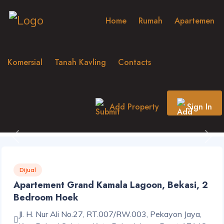
Home
Rumah
Apartemen
Komersial
Tanah Kavling
Contacts
Add Property
Sign In
Previous
Nex
Dijual
Apartement Grand Kamala Lagoon, Bekasi, 2
Bedroom Hoek
Jl. H. Nur Ali No.27, RT.007/RW.003, Pekayon Jaya,